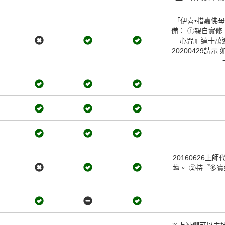
「伊喜•措嘉佛母
備： ①親自實修
心咒』達十萬
20200429請示
20160626
壇。 ②持『多