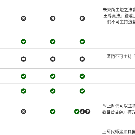
未來所主壇之法
王尊貴法』暨灌頂
們不可主持這
上師們不可主持
※上師們可以主
觀世音菩薩』持
上師代師灌頂具備