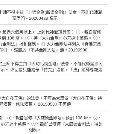
上師不得主持『上樂金剛(勝樂金剛)』法會，不能代師灌
頂同門。20200429 請示
，超過六個月以上。 上師代師灌頂具備： ①、親自實修
到 108 壇。 ②、持『大力金剛』心咒達十萬遍。 ③、
力金剛法』得到相應。 ◎ 大力金剛法將列入《真佛宗章
守則》，歸屬於『不共金剛大法』類。20190906
本宗上師不得主持『大幻化網金剛』法會，不能代師灌頂同
29 請示。 ※回信只能給予「持咒」灌頂，「法」須師尊親灌
『大自在王佛』的法會，不可為大眾做『大自在王佛』持
咒灌頂、修法灌頂。 20150530 不再傳
： ①、親自實修『大威德金剛法』達到 108 壇。 ②、
』心咒達十萬遍。 ③、最好已修持『大威德金剛法』得到
相應。