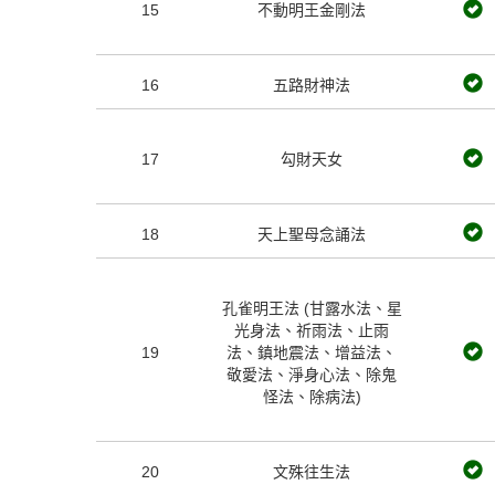
15
不動明王金剛法
16
五路財神法
17
勾財天女
18
天上聖母念誦法
孔雀明王法 (甘露水法、星
光身法、祈雨法、止雨
19
法、鎮地震法、增益法、
敬愛法、淨身心法、除鬼
怪法、除病法)
20
文殊往生法