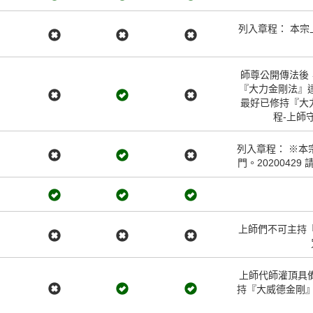
列入章程： 本宗
師尊公開傳法後
『大力金剛法』達
最好已修持『大
程-上師
列入章程： ※
門。202004
上師們不可主持
上師代師灌頂具備
持『大威德金剛