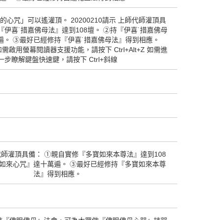
的心咒」可以遙灌頂。 20200210請示 上師代師灌頂具
『伊喜˙措嘉佛母法』達到108壇。 ②持『伊喜˙措嘉佛母
遍。 ③最好已經修持『伊喜˙措嘉佛母法』得到相應。
 如需啟用螢幕閱讀器支援功能，請按下 Ctrl+Alt+Z 如需進
一步瞭解鍵盤快速鍵，請按下 Ctrl+斜線
上師代師灌頂具備： ①親自實修『多寶如來本尊法』達到108
寶如來心咒』達十萬遍。 ③最好已經修持『多寶如來本尊
法』得到相應。