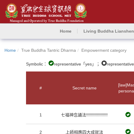
Home
Living Buddha Lianshe
Home
True Buddha Tantric Dharma
Empowerment category
Symbolic：
representative「yes」；
representat
[law]Mas
#
Secret name
personal
1
七福神念誦法!!!!!!!!!!!!!!!!!!
2
上師相應四大成就法