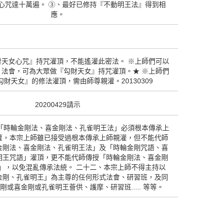
心咒達十萬遍。 ③、最好已修持『不動明王法』得到相
應。
財天女心咒』持咒灌頂，不能遙灌此密法。 ※上師們可以
』法會，可為大眾做『勾財天女』持咒灌頂。★ ※上師們
財天女』的修法灌頂，需由師尊親灌。20130309
20200429請示
、「時輪金剛法、喜金剛法、孔雀明王法」必須根本傳承上
灌，本宗上師雖已接受過根本傳承上師親灌，但不能代師
金剛法、喜金剛法、孔雀明王法」及「時輪金剛咒語、喜
明王咒語」灌頂，更不能代師傳授「時輪金剛法、喜金剛
」，以免混亂傳承法統。 二十二、本宗上師不得主持以
金剛、孔雀明王」為主尊的任何形式法會、研習班，及同
剛或喜金剛或孔雀明王薈供、護摩、研習班..... 等等。