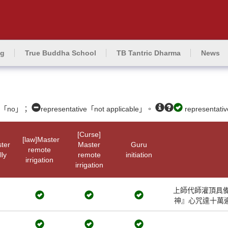
ng
True Buddha School
TB Tantric Dharma
News
ive「no」；
representative「not applicable」。
representat
[Curse]
[law]Master
ter
Master
Guru
remote
ly
remote
initiation
irrigation
irrigation
上師代師灌頂具備
神』心咒達十萬遍