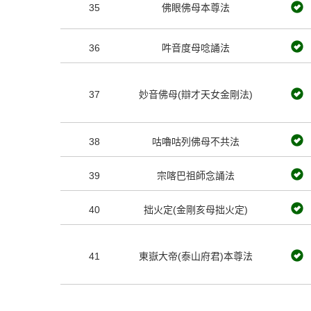
35
佛眼佛母本尊法
36
吽音度母唸誦法
37
妙音佛母(辯才天女金剛法)
38
咕嚕咕列佛母不共法
39
宗喀巴祖師念誦法
40
拙火定(金剛亥母拙火定)
41
東嶽大帝(泰山府君)本尊法