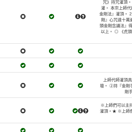
咒》持咒灌頂。
灌。 本宗上師代
金剛法』灌頂。 2
剛』心咒達十萬遍
頭金剛念誦法』得
以上。 ◎ 《虎
上師代師灌頂具
壇。 ②持『金剛
剛手
※上師們可以主
灌頂。★ ※上