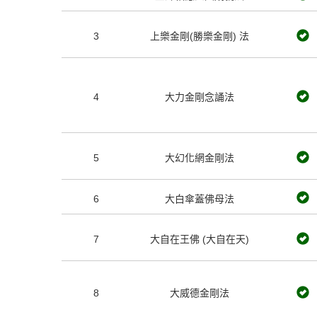
3
上樂金剛(勝樂金剛) 法
4
大力金剛念誦法
5
大幻化網金剛法
6
大白傘蓋佛母法
7
大自在王佛 (大自在天)
8
大威德金剛法