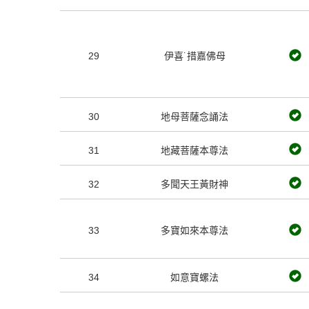
29
伊喜˙措嘉佛母
30
地母菩薩念誦法
31
地藏菩薩本尊法
32
多聞天王黃財神
33
多寶如來本尊法
34
如意寶螺法