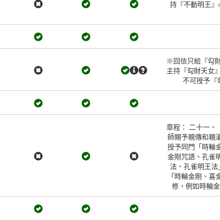
持『不動明王』
※回信只給『勾
主持『勾財天女
不可授予『勾
章程： 二十一
師賜予親傳和親
授予同門「時輪
金剛咒語、孔雀
法、孔雀明王法
「時輪金剛、喜
修，例如時輪金