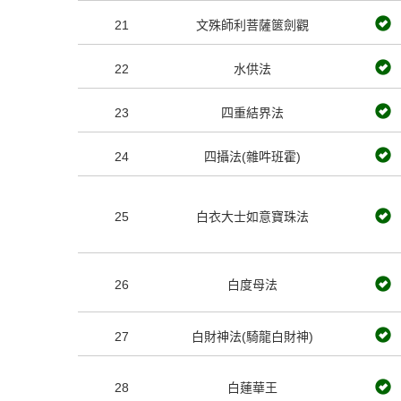
21
文殊師利菩薩篋劍觀
22
水供法
23
四重結界法
24
四攝法(雜吽班霍)
25
白衣大士如意寶珠法
26
白度母法
27
白財神法(騎龍白財神)
28
白蓮華王