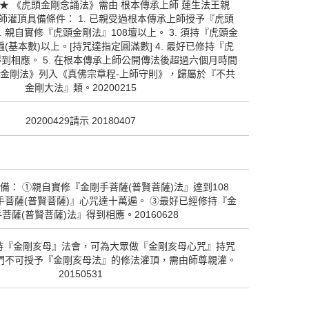
★ 《虎頭金剛念誦法》需由 根本傳承上師 蓮生法王親
師灌頂具備條件： 1. 已親受過根本傳承上師授予『虎頭
. 親自實修『虎頭金剛法』108壇以上。 3. 須持『虎頭金
(基本數)以上。[持咒達指定圓滿數] 4. 最好已修持『虎
到相應。 5. 在根本傳承上師公開傳法後超過六個月時間
頭金剛法》列入《真佛宗章程-上師守則》，歸屬於『不共
金剛大法』類。20200215
20200429請示 20180407
備： ①親自實修『金剛手菩薩(普賢菩薩)法』達到108
手菩薩(普賢菩薩)』心咒達十萬遍。 ③最好已經修持『金
菩薩(普賢菩薩)法』得到相應。20160628
持『金剛亥母』法會，可為大眾做『金剛亥母心咒』持咒
師們不可授予『金剛亥母法』的修法灌頂，需由師尊親灌。
20150531