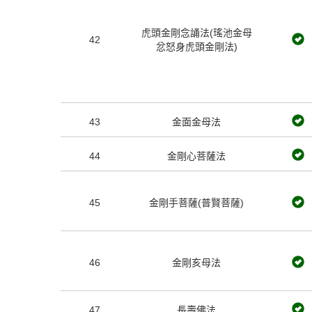
虎頭金剛念誦法(瑤池金母
42
忿怒身虎頭金剛法)
43
金面金母法
44
金剛心菩薩法
45
金剛手菩薩(普賢菩薩)
46
金剛亥母法
47
長壽佛法